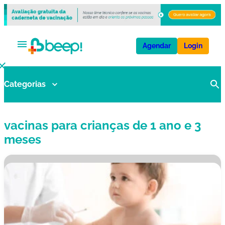
Agendar
Login
Categorias
V
a
ci
vacinas para crianças de 1 ano e 3
n
a
meses
s
E
x
a
m
e