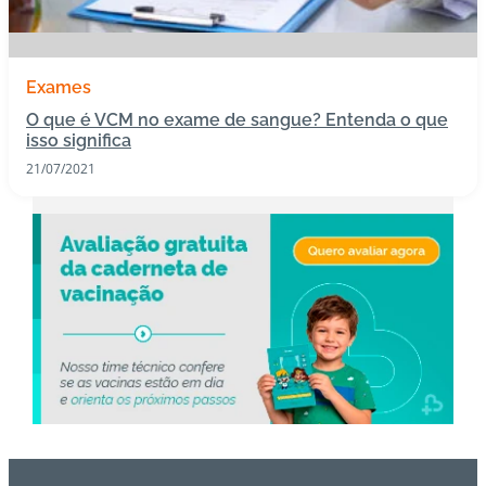
s
I
Exames
m
O que é VCM no exame de sangue? Entenda o que
u
isso significa
n
21/07/2021
o
bi
ol
ó
gi
c
o
s
Pl
a
n
o