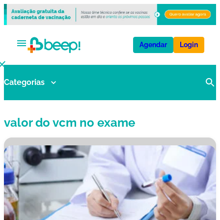
Agendar
Login
Categorias
V
a
ci
valor do vcm no exame
n
a
s
E
x
a
m
e