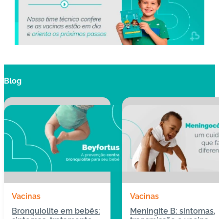
C
o
n
ta
t
o
Blog
B
ai
x
e
o
A
P
P
Vacinas
Vacinas
Bronquiolite em bebês:
Meningite B: sintomas,