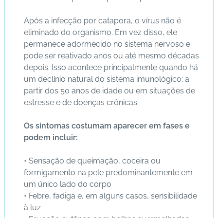
s
Após a infecção por catapora, o vírus não é
d
eliminado do organismo. Em vez disso, ele
e
permanece adormecido no sistema nervoso e
s
pode ser reativado anos ou até mesmo décadas
a
depois. Isso acontece principalmente quando há
ú
um declínio natural do sistema imunológico: a
d
partir dos 50 anos de idade ou em situações de
e
estresse e de doenças crônicas.
A
Os sintomas costumam aparecer em fases e
B
podem incluir:
e
e
• Sensação de queimação, coceira ou
p
formigamento na pele predominantemente em
um único lado do corpo
B
• Febre, fadiga e, em alguns casos, sensibilidade
lo
à luz
g