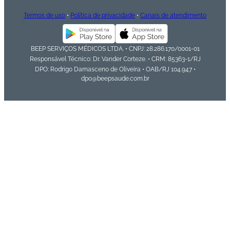
Termos de uso
•
Política de privacidade
•
Canais de atendimento
BEEP SERVIÇOS MÉDICOS LTDA. • CNPJ: 28.286.170/0001-01
Responsável Técnico: Dr. Vander Corteze. • CRM: 85363-1/RJ
DPO: Rodrigo Damasceno de Oliveira • OAB/RJ 104.947 •
dpo@beepsaude.com.br