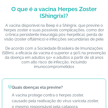
s
O que é a vacina Herpes Zoster
(Shingrix)?
I
m
A vacina disponível na Beep é a Shingrix, que previne o
u
herpes zoster e suas possíveis complicações, como dor
n
crônica persistente (neuralgia pós-herpética), perda de
o
visão (zoster oftálmico) e infecções secundárias de pele.
bi
De acordo com a Sociedade Brasileira de Imunizações
ol
(SBIm), a eficácia da vacina é superior a 90% na prevenção
ó
da doença em adultos 50+ e adultos a partir de 18 anos
gi
com alto risco de infecção, incluindo
imunocomprometidos
c
o
s
Quais doenças ela previne?
Pl
A vacina protege contra o herpes zoster,
a
causado pela reativação do vírus varicela zoster,
n
o mesmo responsável pela catapora.
o