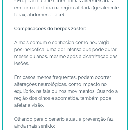
• Erupção cutânea com bolhas avermelhadas
em forma de faixa na região afetada (geralmente
C
tórax, abdômen e face)
o
n
Complicações do herpes zoster:
ta
t
A mais comum é conhecida como neuralgia
o
pós-herpética, uma dor intensa que pode durar
meses ou anos, mesmo após a cicatrização das
B
lesões.
ai
x
Em casos menos frequentes, podem ocorrer
e
alterações neurológicas, como impacto no
o
equilíbrio, na fala ou nos movimentos. Quando a
A
região dos olhos é acometida, também pode
P
afetar a visão.
P
Olhando para o cenário atual, a prevenção faz
ainda mais sentido: