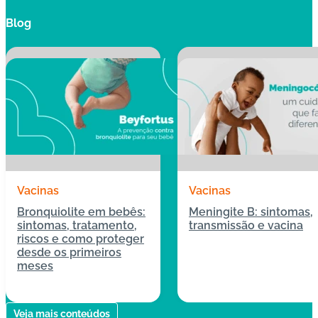
Blog
Vacinas
Vacinas
Bronquiolite em bebês:
Meningite B: sintomas,
sintomas, tratamento,
transmissão e vacina
riscos e como proteger
desde os primeiros
meses
04/05/2026
13/04/2026
Veja mais conteúdos