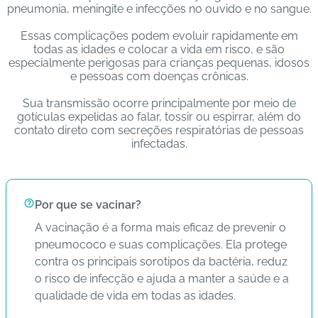
pneumonia, meningite e infecções no ouvido e no sangue.
s
Essas complicações podem evoluir rapidamente em
I
todas as idades e colocar a vida em risco, e são
m
especialmente perigosas para crianças pequenas, idosos
e pessoas com doenças crônicas.
u
n
Sua transmissão ocorre principalmente por meio de
o
gotículas expelidas ao falar, tossir ou espirrar, além do
bi
contato direto com secreções respiratórias de pessoas
infectadas.
ol
ó
gi
c
Por que se vacinar?
o
A vacinação é a forma mais eficaz de prevenir o
s
pneumococo e suas complicações. Ela protege
contra os principais sorotipos da bactéria, reduz
Pl
o risco de infecção e ajuda a manter a saúde e a
a
qualidade de vida em todas as idades.
n
o