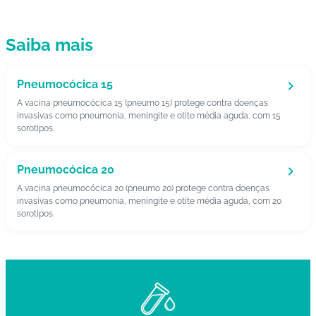
C
Saiba mais
o
n
ta
Pneumocócica 15
t
A vacina pneumocócica 15 (pneumo 15) protege contra doenças
o
invasivas como pneumonia, meningite e otite média aguda, com 15
sorotipos.
B
ai
Pneumocócica 20
x
A vacina pneumocócica 20 (pneumo 20) protege contra doenças
e
invasivas como pneumonia, meningite e otite média aguda, com 20
o
sorotipos.
A
P
P