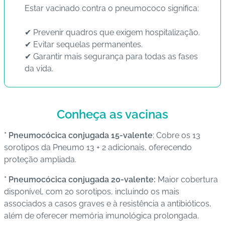
Estar vacinado contra o pneumococo significa:
s
d
✔ Prevenir quadros que exigem hospitalização.
e
✔ Evitar sequelas permanentes.
s
✔ Garantir mais segurança para todas as fases
a
da vida.
ú
d
e
Conheça as vacinas
A
B
* Pneumocócica conjugada 15-valente
: Cobre os 13
e
sorotipos da Pneumo 13 + 2 adicionais, oferecendo
e
proteção ampliada.
p
* Pneumocócica conjugada 20-valente:
Maior cobertura
disponível, com 20 sorotipos, incluindo os mais
B
associados a casos graves e à resistência a antibióticos,
lo
além de oferecer memória imunológica prolongada.
g