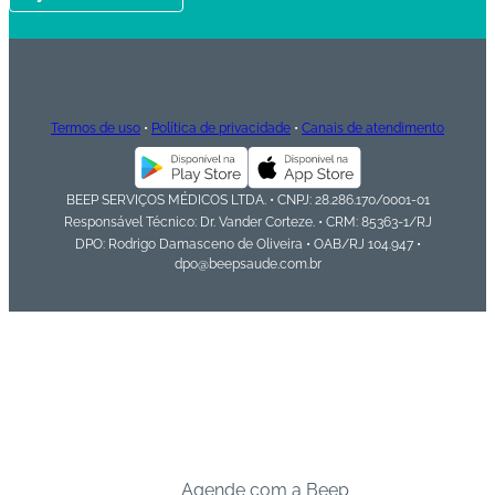
Termos de uso
•
Política de privacidade
•
Canais de atendimento
BEEP SERVIÇOS MÉDICOS LTDA. • CNPJ: 28.286.170/0001-01
Responsável Técnico: Dr. Vander Corteze. • CRM: 85363-1/RJ
DPO: Rodrigo Damasceno de Oliveira • OAB/RJ 104.947 •
dpo@beepsaude.com.br
Agende com a Beep