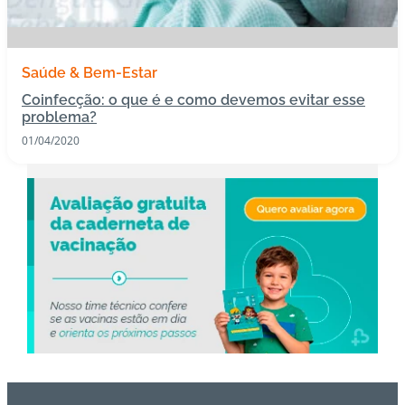
s
I
Saúde & Bem-Estar
m
Coinfecção: o que é e como devemos evitar esse
u
problema?
n
01/04/2020
o
bi
ol
ó
gi
c
o
s
Pl
a
n
o