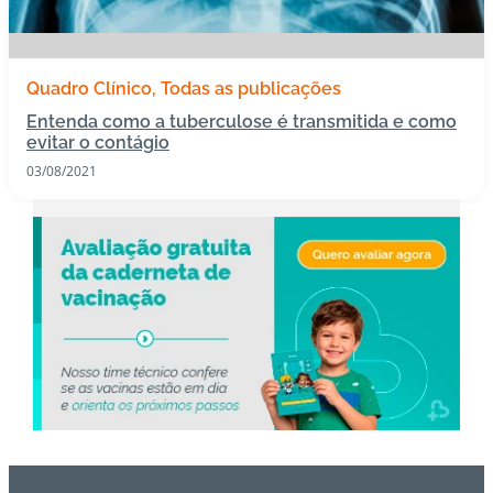
s
I
Quadro Clínico
Todas as publicações
m
Entenda como a tuberculose é transmitida e como
u
evitar o contágio
n
03/08/2021
o
bi
ol
ó
gi
c
o
s
Pl
a
n
o