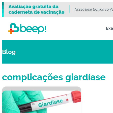
Ex
Blog
complicações giardíase