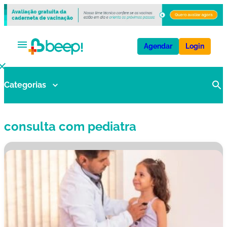
Agendar
Login
Categorias
V
a
ci
consulta com pediatra
n
a
s
E
x
a
m
e