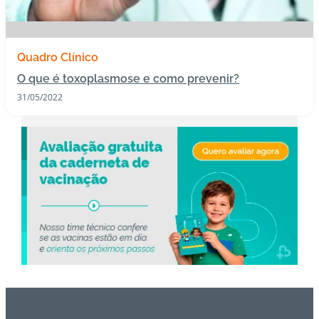
s
I
Quadro Clínico
m
O que é toxoplasmose e como prevenir?
u
n
31/05/2022
o
bi
ol
ó
gi
c
o
s
Pl
a
n
o