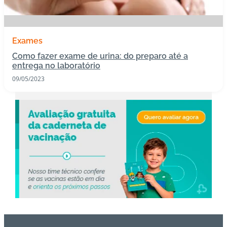
s
I
Exames
m
Como fazer exame de urina: do preparo até a
u
entrega no laboratório
n
09/05/2023
o
bi
ol
ó
gi
c
o
s
Pl
a
n
o