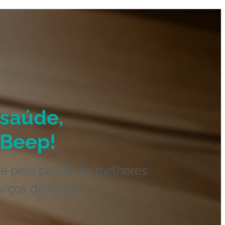
saúde,
Beep!
e pelo celular as melhores
viços de saúde.