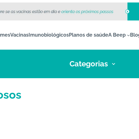
ames
Vacinas
Imunobiológicos
Planos de saúde
A Beep
Blo
Categorias
osos