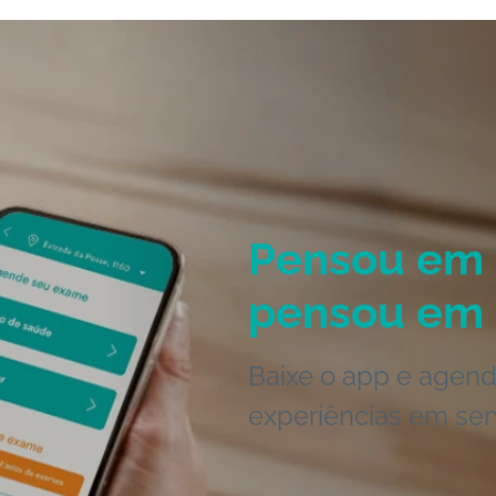
Pensou em 
pensou em 
Baixe o app e agend
experiências em ser