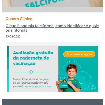
s
I
Quadro Clínico
m
O que é anemia falciforme, como identificar e quais
u
os sintomas
n
15/02/2022
o
bi
ol
ó
gi
c
o
s
Pl
a
n
o