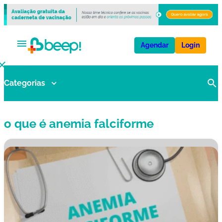
Agendar
Login
Categorias
V
a
ci
o que é anemia falciforme
n
a
s
E
x
a
m
e