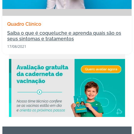
s
I
Quadro Clínico
m
Saiba o que é coqueluche e aprenda quais são os
u
seus sintomas e tratamentos
n
17/08/2021
o
bi
ol
ó
gi
c
o
s
Pl
a
n
o