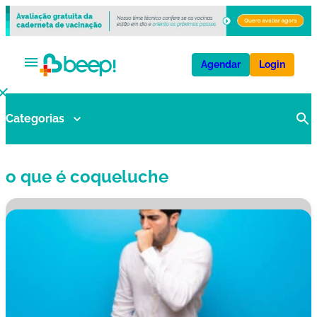
Agendar
Login
Categorias
V
a
ci
o que é coqueluche
n
a
s
E
x
a
m
e