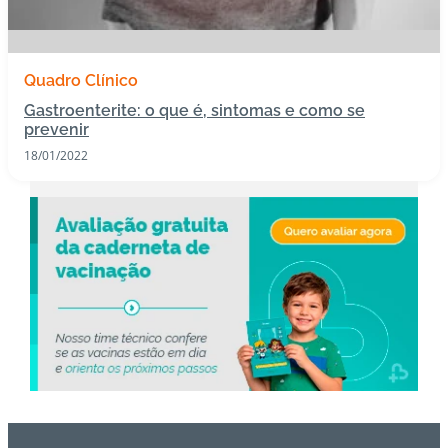
s
I
Quadro Clínico
m
Gastroenterite: o que é, sintomas e como se
u
prevenir
n
18/01/2022
o
bi
ol
ó
gi
c
o
s
Pl
a
n
o