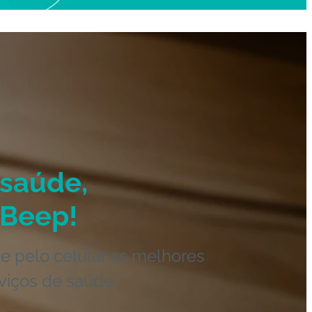
saúde,
Beep!
e pelo celular as melhores
viços de saúde.