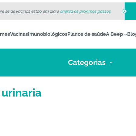
ames
Vacinas
Imunobiológicos
Planos de saúde
A Beep
Blo
Categorias
urinaria