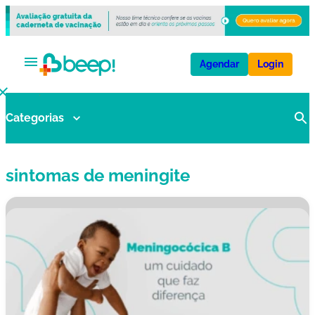
Agendar
Login
Categorias
V
a
ci
sintomas de meningite
n
a
s
E
x
a
m
e