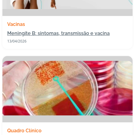
s
I
Vacinas
m
Meningite B: sintomas, transmissão e vacina
u
n
13/04/2026
o
bi
ol
ó
gi
c
o
s
Pl
a
n
Quadro Clínico
o