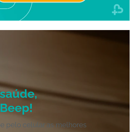
saúde,
Beep!
e pelo celular as melhores