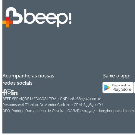
Acompanhe as nossas
Baixe o app
redes sociais
BEEP SERVIÇOS MÉDICOS LTDA. • CNPJ: 28.286.170/0001-01
Responsável Técnico: Dr. Vander Corteze. • CRM: 85363-1/RJ
DPO: Rodrigo Damasceno de Oliveira • OAB/RJ 104.947 • dpo@beepsaude.com.