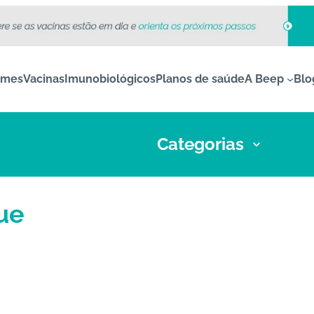
ames
Vacinas
Imunobiológicos
Planos de saúde
A Beep
Blo
Categorias
ue