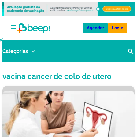
Agendar
Login
Categorias
V
a
ci
vacina cancer de colo de utero
n
a
s
E
x
a
m
e