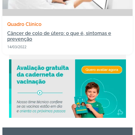
s
I
Quadro Clínico
m
Câncer de colo de útero: o que é, sintomas e
u
prevenção
n
14/03/2022
o
bi
ol
ó
gi
c
o
s
Pl
a
n
o