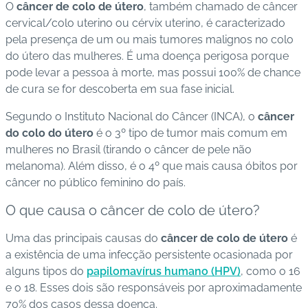
O
câncer de colo de útero
, também chamado de câncer
s
cervical/colo uterino ou cérvix uterino, é caracterizado
d
pela presença de um ou mais tumores malignos no colo
e
do útero das mulheres. É uma doença perigosa porque
s
pode levar a pessoa à morte, mas possui 100% de chance
a
de cura se for descoberta em sua fase inicial.
ú
d
Segundo o Instituto Nacional do Câncer (INCA), o
câncer
e
do colo do útero
é o 3º tipo de tumor mais comum em
mulheres no Brasil (tirando o câncer de pele não
A
melanoma). Além disso, é o 4º que mais causa óbitos por
B
câncer no público feminino do país.
e
O que causa o câncer de colo de útero?
e
p
Uma das principais causas do
câncer de colo de útero
é
a existência de uma infecção persistente ocasionada por
B
alguns tipos do
papilomavírus humano (HPV)
, como o 16
lo
e o 18. Esses dois são responsáveis por aproximadamente
g
70% dos casos dessa doença.