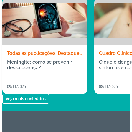
Todas as publicações
Destaques
Quadro Clínic
Quadro Clínico
Meningite: como se prevenir
O que é dengu
dessa doença?
sintomas e co
09/11/2025
08/11/2025
Veja mais conteúdos