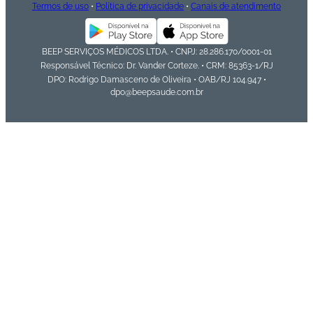
Termos de uso
•
Política de privacidade
•
Canais de atendimento
BEEP SERVIÇOS MÉDICOS LTDA. • CNPJ: 28.286.170/0001-01
Responsável Técnico: Dr. Vander Corteze. • CRM: 85363-1/RJ
DPO: Rodrigo Damasceno de Oliveira • OAB/RJ 104.947 •
dpo@beepsaude.com.br