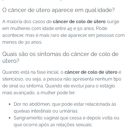
O câncer de útero aparece em qual idade?
C
o
A maioria dos casos de
câncer de colo de útero
surge
n
em mulheres com idade entre 45 e 50 anos. Pode
ta
acontecer, mas é mais raro ele aparecer em pessoas com
t
menos de 30 anos.
o
Quais são os sintomas do câncer de colo de
B
útero?
ai
Quando está na fase inicial, o
câncer de colo de útero
é
x
silencioso, ou seja, a pessoa não apresenta nenhum tipo
e
de sinal ou sintoma. Quando ele evolui para o estágio
o
mais avançado, a mulher pode ter:
A
P
Dor no abdômen, que pode estar relacionada às
P
queixas intestinais ou urinárias;
Sangramento vaginal que cessa e depois volta ou
que ocorre após as relações sexuais;