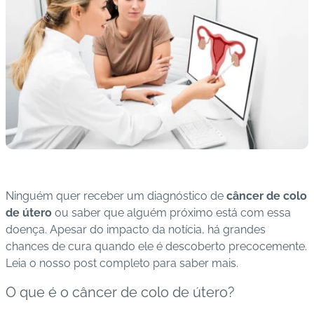
s
I
m
u
n
o
bi
ol
ó
gi
c
Ninguém quer receber um diagnóstico de
câncer de colo
o
de útero
ou saber que alguém próximo está com essa
s
doença. Apesar do impacto da notícia, há grandes
chances de cura quando ele é descoberto precocemente.
Pl
Leia o nosso post completo para saber mais.
a
O que é o câncer de colo de útero?
n
o