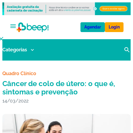
Agendar
Login
Categorias
V
a
ci
n
Quadro Clínico
a
Câncer de colo de útero: o que é,
s
sintomas e prevenção
14/03/2022
E
x
a
m
e