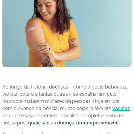
s
I
m
u
n
o
bi
ol
ó
gi
c
Ao longo da história, doenças
–
como a peste bubônica,
o
varíola, cólera e tantas outras
–
se espalharam pelo
s
mundo e mataram milhares de pessoas. Hoje em dia,
com o avanço da ciência, muitas delas já têm até
vacinas
Pl
disponíveis. Quer conferir uma lista completa? Saiba no
a
nosso post
quais são as doenças imunopreveníveis.
n
o