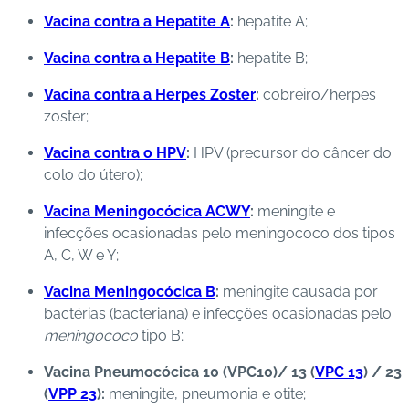
Vacina contra a Hepatite A
:
hepatite A;
Vacina contra a Hepatite B
:
hepatite B;
Vacina contra a Herpes Zoster
:
cobreiro/herpes
zoster;
Vacina contra o HPV
:
HPV (precursor do câncer do
colo do útero);
Vacina Meningocócica ACWY
:
meningite e
infecções ocasionadas pelo
meningococo
dos tipos
A, C, W e Y;
Vacina Meningocócica B
:
meningite causada por
bactérias (bacteriana) e infecções ocasionadas pelo
meningococo
tipo B;
Vacina Pneumocócica 10 (VPC10)/ 13 (
VPC 13
) / 23
(
VPP 23
):
meningite, pneumonia e otite;