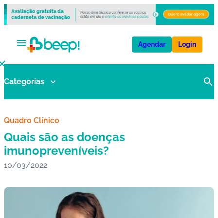
Agendar
Login
Categorias
V
a
ci
n
Quadro Clínico
a
Quais são as doenças
s
imunopreveníveis?
10/03/2022
E
x
a
m
e