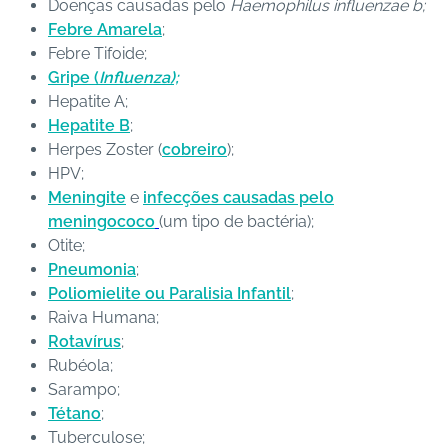
Doenças causadas pelo
Haemophilus influenzae b;
Febre Amarela
;
C
Febre Tifoide;
o
Gripe (
Influenza);
n
Hepatite A;
ta
Hepatite B
;
t
Herpes Zoster (
cobreiro
);
o
HPV;
Meningite
e
infecções causadas pelo
B
meningococo
(um tipo de bactéria);
ai
Otite;
x
Pneumonia
;
e
Poliomielite ou Paralisia Infantil
;
o
Raiva Humana;
A
Rotavírus
;
P
Rubéola;
P
Sarampo;
Tétano
;
Tuberculose;