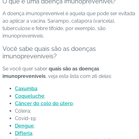
O que é uma doença imunoprevenível?
s
A doença imunoprevenível é aquela que pode ser evitada
d
ao aplicar a vacina. Sarampo, catapora (varicela),
e
tuberculose e febre tifoide, por exemplo, são
s
imunopreveníveis.
a
ú
Você sabe quais são as doenças
d
imunopreveníveis?
e
Se você quer saber
quais são as doenças
A
imunopreveníveis
, veja esta lista com 26 delas:
B
Caxumba
;
e
Coqueluche
;
e
Câncer do colo do útero
;
p
Cólera;
Covid-19;
B
Dengue
;
lo
Difteria
;
g