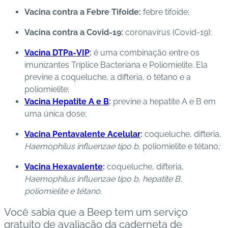
Vacina contra a Febre Tifoide:
febre tifoide;
Vacina contra a Covid-19:
coronavírus (Covid-19);
Vacina DTPa-VIP
:
é uma combinação entre os
imunizantes Tríplice Bacteriana e Poliomielite. Ela
previne a coqueluche, a difteria, o tétano e a
poliomielite;
Vacina Hepatite A e B
:
previne a hepatite A e B em
uma única dose;
Vacina Pentavalente Acelular
:
coqueluche, difteria,
Haemophilus influenzae tipo b,
poliomielite e tétano
;
Vacina Hexavalente
:
coqueluche, difteria,
Haemophilus influenzae tipo b, hepatite B,
poliomielite e tétan
o
.
Você sabia que a Beep tem um serviço
gratuito de avaliação da caderneta de