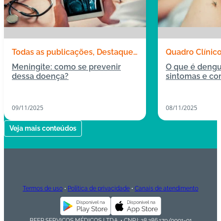
Todas as publicações
Destaques
Quadro Clínic
Quadro Clínico
Meningite: como se prevenir
O que é dengu
dessa doença?
sintomas e co
09/11/2025
08/11/2025
Veja mais conteúdos
Termos de uso
•
Política de privacidade
•
Canais de atendimento
BEEP SERVIÇOS MÉDICOS LTDA. • CNPJ: 28.286.170/0001-01