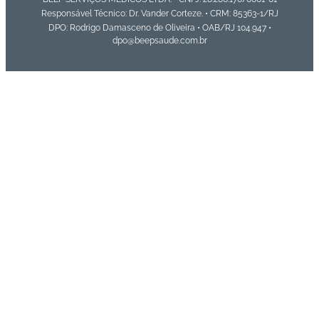
Responsável Técnico: Dr. Vander Corteze. • CRM: 85363-1/RJ
DPO: Rodrigo Damasceno de Oliveira • OAB/RJ 104.947 •
dpo@beepsaude.com.br