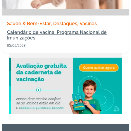
s
I
Saúde & Bem-Estar
Destaques
Vacinas
m
Calendário de vacina: Programa Nacional de
u
Imunizações
n
05/05/2023
o
bi
ol
ó
gi
c
o
s
Pl
a
n
o