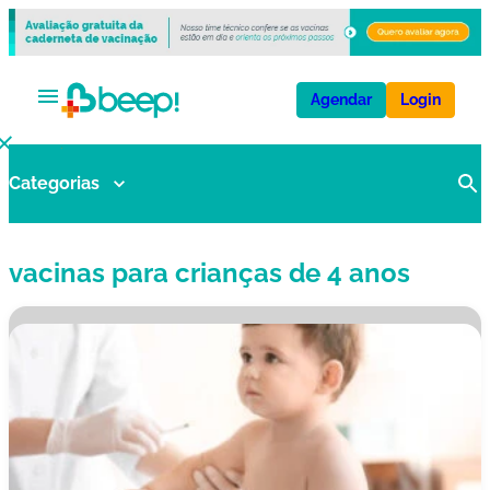
Agendar
Login
Categorias
V
a
ci
vacinas para crianças de 4 anos
n
a
s
E
x
a
m
e