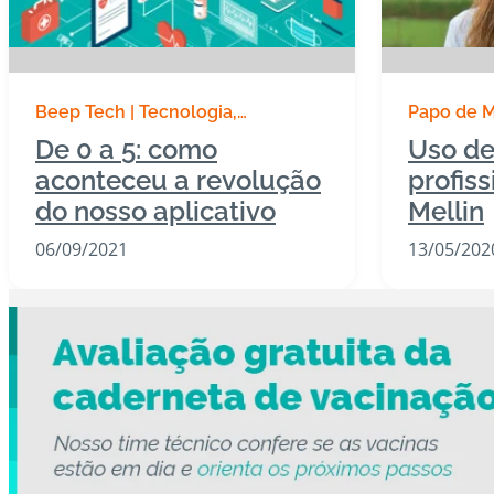
Beep Tech | Tecnologia
Papo de 
Destaques
Onda Verde
De 0 a 5: como
Uso de
aconteceu a revolução
profis
do nosso aplicativo
Mellin
06/09/2021
13/05/202