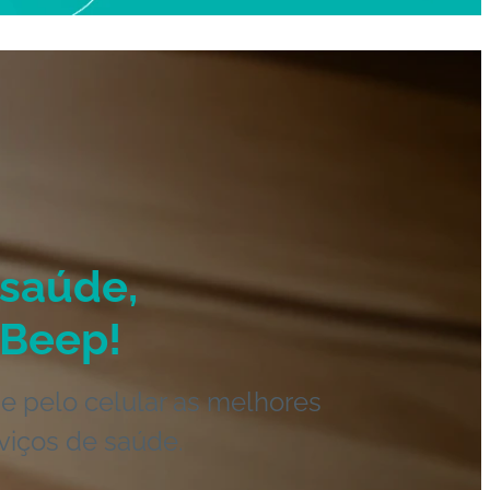
saúde,
Beep!
e pelo celular as melhores
viços de saúde.