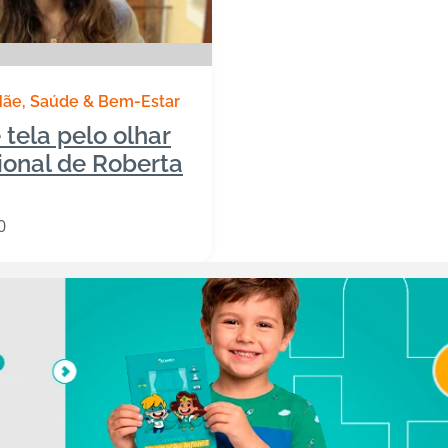
Mãe
Saúde & Bem-Estar
 tela pelo olhar
sional de Roberta
0