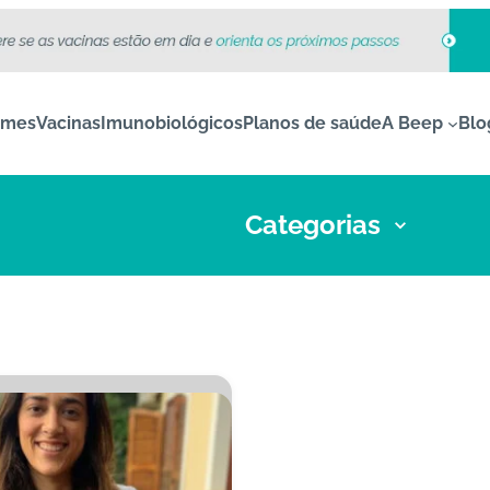
ames
Vacinas
Imunobiológicos
Planos de saúde
A Beep
Blo
Categorias