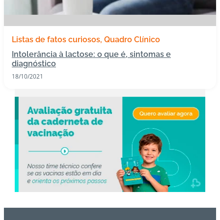
s
I
Listas de fatos curiosos
Quadro Clínico
m
Intolerância à lactose: o que é, sintomas e
u
diagnóstico
n
18/10/2021
o
bi
ol
ó
gi
c
o
s
Pl
a
n
o