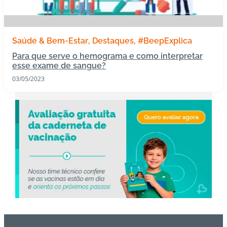
s
I
Saúde & Bem-Estar
Destaques
#BeepExplica
m
Para que serve o hemograma e como interpretar
u
esse exame de sangue?
n
03/05/2023
o
bi
ol
ó
gi
c
o
s
Pl
a
n
o