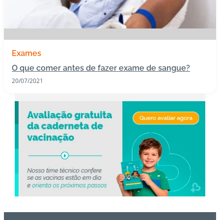
s
I
m
Exames
u
n
O que comer antes de fazer exame de sangue?
o
20/07/2021
bi
ol
ó
gi
c
o
s
Pl
a
n
o