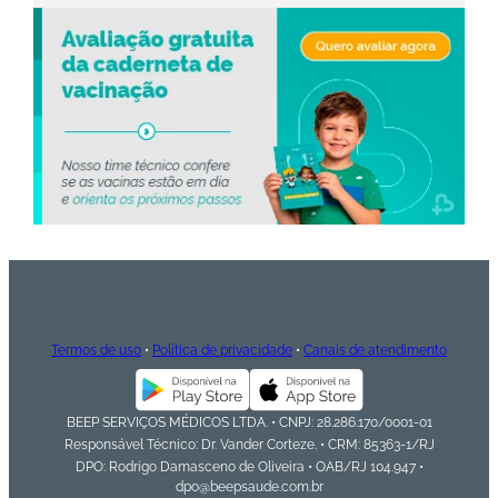
C
o
n
ta
t
o
B
ai
x
e
o
Termos de uso
•
Política de privacidade
•
Canais de atendimento
A
P
P
BEEP SERVIÇOS MÉDICOS LTDA. • CNPJ: 28.286.170/0001-01
Responsável Técnico: Dr. Vander Corteze. • CRM: 85363-1/RJ
DPO: Rodrigo Damasceno de Oliveira • OAB/RJ 104.947 •
dpo@beepsaude.com.br