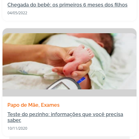
Chegada do bebê: os primeiros 6 meses dos filhos
s
04/05/2022
d
e
s
a
ú
d
e
A
B
e
e
p
Papo de Mãe
Exames
Teste do pezinho: informações que você precisa
saber.
B
10/11/2020
lo
g