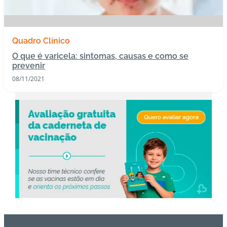
s
I
Quadro Clínico
m
O que é varicela: sintomas, causas e como se
u
prevenir
n
08/11/2021
o
bi
ol
ó
gi
c
o
s
Pl
a
n
o