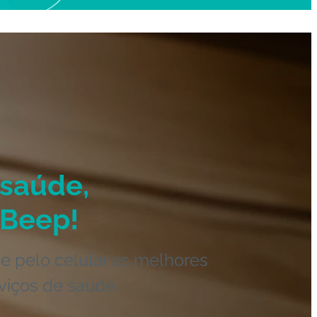
saúde,
Beep!
e pelo celular as melhores
viços de saúde.