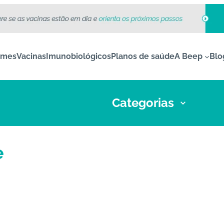
ames
Vacinas
Imunobiológicos
Planos de saúde
A Beep
Blo
Categorias
e