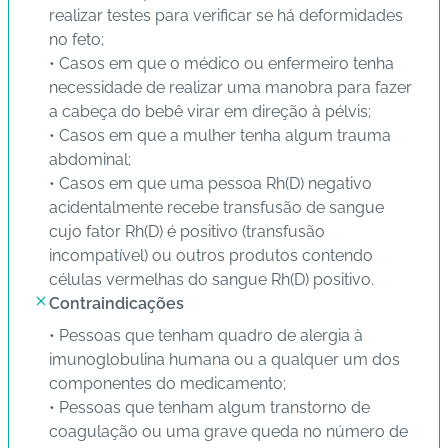
realizar testes para verificar se há deformidades
no feto;
C
• Casos em que o médico ou enfermeiro tenha
o
necessidade de realizar uma manobra para fazer
n
a cabeça do bebê virar em direção à pélvis;
ta
• Casos em que a mulher tenha algum trauma
t
abdominal;
o
• Casos em que uma pessoa Rh(D) negativo
acidentalmente recebe transfusão de sangue
B
cujo fator Rh(D) é positivo (transfusão
ai
incompatível) ou outros produtos contendo
x
células vermelhas do sangue Rh(D) positivo.
e
Contraindicações
o
A
• Pessoas que tenham quadro de alergia à
P
imunoglobulina humana ou a qualquer um dos
P
componentes do medicamento;
• Pessoas que tenham algum transtorno de
coagulação ou uma grave queda no número de