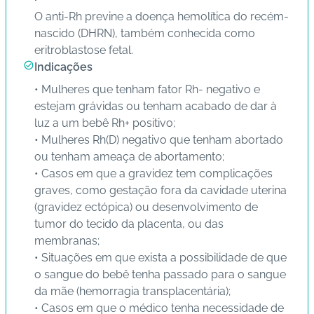
s
O anti-Rh previne a doença hemolítica do recém-
d
nascido (DHRN), também conhecida como
e
eritroblastose fetal.
s
Indicações
a
• Mulheres que tenham fator Rh- negativo e
ú
estejam grávidas ou tenham acabado de dar à
d
luz a um bebê Rh+ positivo;
e
• Mulheres Rh(D) negativo que tenham abortado
ou tenham ameaça de abortamento;
A
• Casos em que a gravidez tem complicações
B
graves, como gestação fora da cavidade uterina
e
(gravidez ectópica) ou desenvolvimento de
e
tumor do tecido da placenta, ou das
p
membranas;
• Situações em que exista a possibilidade de que
o sangue do bebê tenha passado para o sangue
B
da mãe (hemorragia transplacentária);
lo
• Casos em que o médico tenha necessidade de
g