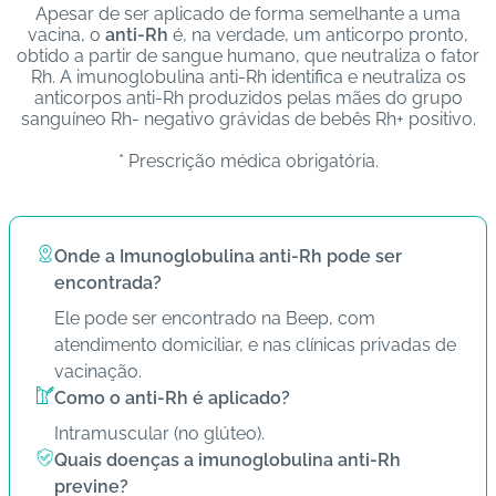
Apesar de ser aplicado de forma semelhante a uma
s
vacina, o
anti-Rh
é, na verdade, um anticorpo pronto,
obtido a partir de sangue humano, que neutraliza o fator
I
Rh. A imunoglobulina anti-Rh identifica e neutraliza os
m
anticorpos anti-Rh produzidos pelas mães do grupo
sanguíneo Rh- negativo grávidas de bebês Rh+ positivo.
u
n
* Prescrição médica obrigatória.
o
bi
ol
ó
Onde a Imunoglobulina anti-Rh pode ser
gi
encontrada?
c
Ele pode ser encontrado na Beep, com
o
atendimento domiciliar, e nas clínicas privadas de
s
vacinação.
Como o anti-Rh é aplicado?
Pl
Intramuscular (no glúteo).
a
Quais doenças a imunoglobulina anti-Rh
n
previne?
o