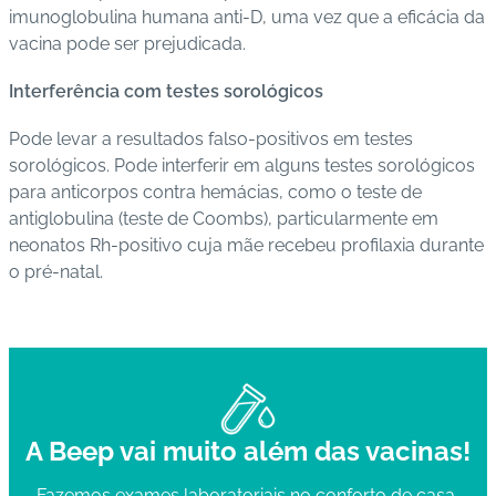
imunoglobulina humana anti-D, uma vez que a eficácia da
vacina pode ser prejudicada.
Interferência com testes sorológicos
Pode levar a resultados falso-positivos em testes
sorológicos. Pode interferir em alguns testes sorológicos
para anticorpos contra hemácias, como o teste de
antiglobulina (teste de Coombs), particularmente em
neonatos Rh-positivo cuja mãe recebeu profilaxia durante
o pré-natal.
A Beep vai muito além das vacinas!
Fazemos exames laboratoriais no conforto de casa,