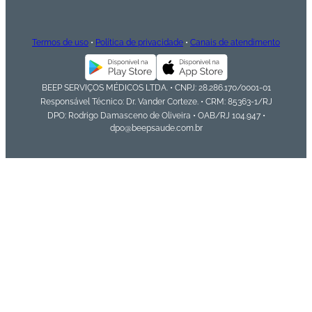
Termos de uso
•
Política de privacidade
•
Canais de atendimento
BEEP SERVIÇOS MÉDICOS LTDA. • CNPJ: 28.286.170/0001-01
Responsável Técnico: Dr. Vander Corteze. • CRM: 85363-1/RJ
DPO: Rodrigo Damasceno de Oliveira • OAB/RJ 104.947 •
dpo@beepsaude.com.br