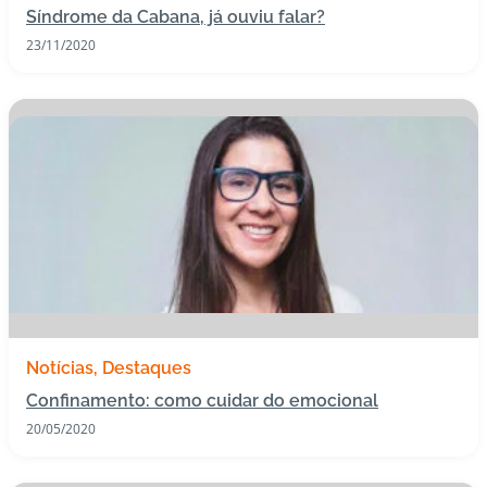
Síndrome da Cabana, já ouviu falar?
s
23/11/2020
d
e
s
a
ú
d
e
A
B
e
e
p
Notícias
Destaques
Confinamento: como cuidar do emocional
B
20/05/2020
lo
g