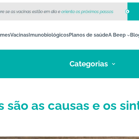
ames
Vacinas
Imunobiológicos
Planos de saúde
A Beep
Blo
Categorias
is são as causas e os si