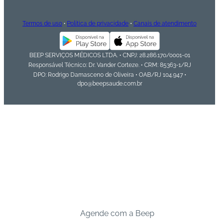
Termos de uso
•
Política de privacidade
•
Canais de atendimento
BEEP SERVIÇOS MÉDICOS LTDA. • CNPJ: 28.286.170/0001-01
Responsável Técnico: Dr. Vander Corteze. • CRM: 85363-1/RJ
DPO: Rodrigo Damasceno de Oliveira • OAB/RJ 104.947 •
dpo@beepsaude.com.br
Agende com a Beep