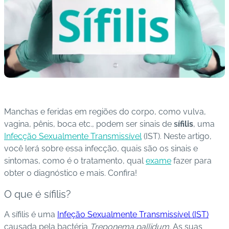
s
I
m
u
n
o
bi
ol
Manchas e feridas em regiões do corpo, como vulva,
ó
vagina, pênis, boca etc., podem ser sinais de
s
ífilis
, uma
gi
Infecção Sexualmente Transmissível
(IST). Neste artigo,
c
você lerá sobre essa infecção, quais são os sinais e
o
sintomas, como é o tratamento, qual
exame
fazer para
s
obter o diagnóstico e mais. Confira!
Pl
O que é sífilis?
a
A sífilis é uma
Infeção Sexualmente Transmissível (IST)
n
causada pela bactéria
Treponema pallidum.
As suas
o