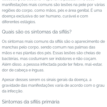
manifestações mais comuns são lesões na pele por várias
s
regiões do corpo, como mãos, pés e área genital. É uma
d
doença exclusiva do ser humano, curável e com
e
diferentes estágios.
s
a
Quais são os sintomas da sífilis?
ú
d
Os sintomas mais comuns da sífilis são o aparecimento de
e
manchas pelo corpo, sendo comum nas palmas das
mãos e nas plantas dos pés. Essas lesões são cheias de
A
bactérias, mas costumam ser indolores e não coçam.
B
Além disso, a pessoa infectada pode ter febre, mal-estar,
e
dor de cabeça e ínguas.
e
Apesar desses serem os sinais gerais da doença, a
p
gravidade das manifestações varia de acordo com o grau
da infecção.
B
lo
Sintomas da sífilis primária
g