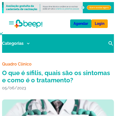
Agendar
Login
Categorias
V
a
ci
n
Quadro Clínico
a
O que é sífilis, quais são os sintomas
s
e como é o tratamento?
05/06/2023
E
x
a
m
e