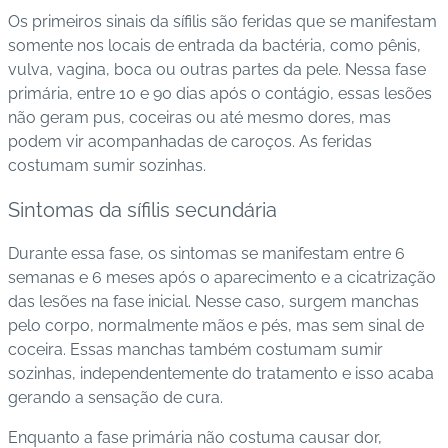
Os primeiros sinais da sífilis são feridas que se manifestam
C
somente nos locais de entrada da bactéria, como pênis,
o
vulva, vagina, boca ou outras partes da pele. Nessa fase
n
primária, entre 10 e 90 dias após o contágio, essas lesões
ta
não geram pus, coceiras ou até mesmo dores, mas
t
podem vir acompanhadas de caroços. As feridas
o
costumam sumir sozinhas.
Sintomas da sífilis secundária
B
ai
Durante essa fase, os sintomas se manifestam entre 6
x
semanas e 6 meses após o aparecimento e a cicatrização
e
das lesões na fase inicial. Nesse caso, surgem manchas
o
pelo corpo, normalmente mãos e pés, mas sem sinal de
A
coceira. Essas manchas também costumam sumir
P
sozinhas, independentemente do tratamento e isso acaba
P
gerando a sensação de cura.
Enquanto a fase primária não costuma causar dor,