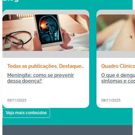
Todas as publicações
Destaques
Quadro Clínic
Quadro Clínico
Meningite: como se prevenir
O que é dengu
dessa doença?
sintomas e co
09/11/2025
08/11/2025
Veja mais conteúdos