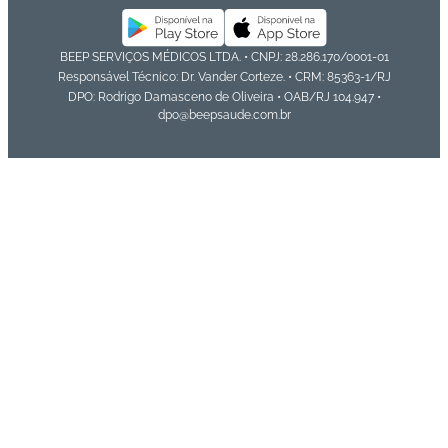
BEEP SERVIÇOS MÉDICOS LTDA. • CNPJ: 28.286.170/0001-01
Responsável Técnico: Dr. Vander Corteze. • CRM: 85363-1/RJ
DPO: Rodrigo Damasceno de Oliveira • OAB/RJ 104.947 •
dpo@beepsaude.com.br