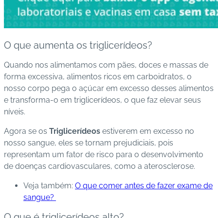
C
o
n
O que aumenta os triglicerídeos?
ta
Quando nos alimentamos com pães, doces e massas de
t
forma excessiva, alimentos ricos em carboidratos, o
o
nosso corpo pega o açúcar em excesso desses alimentos
e transforma-o em triglicerídeos, o que faz elevar seus
B
níveis.
ai
x
Agora se os
Triglicerídeos
estiverem em excesso no
e
nosso sangue, eles se tornam prejudiciais, pois
o
representam um fator de risco para o desenvolvimento
A
de doenças cardiovasculares, como a aterosclerose.
P
P
Veja também:
O que comer antes de fazer exame de
sangue?
O que é triglicerídeos alto?