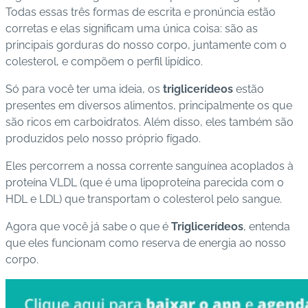
Todas essas três formas de escrita e pronúncia estão
s
corretas e elas significam uma única coisa: são as
d
principais gorduras do nosso corpo, juntamente com o
e
colesterol, e compõem o perfil lipídico.
s
a
Só para você ter uma ideia, os
triglicerídeos
estão
ú
presentes em diversos alimentos, principalmente os que
d
são ricos em carboidratos. Além disso, eles também são
e
produzidos pelo nosso próprio fígado.
A
Eles percorrem a nossa corrente sanguínea acoplados à
B
proteína VLDL (que é uma lipoproteína parecida com o
e
HDL e LDL) que transportam o colesterol pelo sangue.
e
Agora que você já sabe o que é
Triglicerídeos
,
entenda
p
que eles funcionam como reserva de energia ao nosso
corpo.
B
lo
g