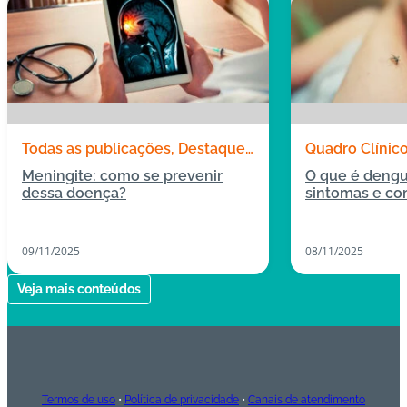
Todas as publicações
Destaques
Quadro Clínic
Quadro Clínico
Meningite: como se prevenir
O que é dengu
dessa doença?
sintomas e co
09/11/2025
08/11/2025
Veja mais conteúdos
Termos de uso
•
Política de privacidade
•
Canais de atendimento