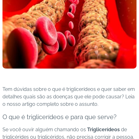
s
I
m
u
n
o
bi
ol
ó
gi
c
Tem dúvidas sobre o que é triglicerídeos e quer saber em
o
detalhes quais são as doenças que ele pode causar? Leia
s
o nosso artigo completo sobre o assunto.
O que é triglicerídeos e para que serve?
Pl
a
Se você ouvir alguém chamando os
Triglicerídeos
de
n
triglicérides ou triglicéridos, não precisa corrigir a pessoa.
o