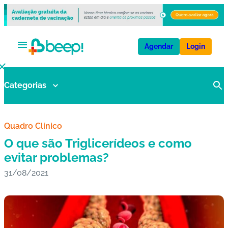
Agendar
Login
Categorias
V
a
ci
n
Quadro Clínico
a
O que são Triglicerídeos e como
s
evitar problemas?
31/08/2021
E
x
a
m
e