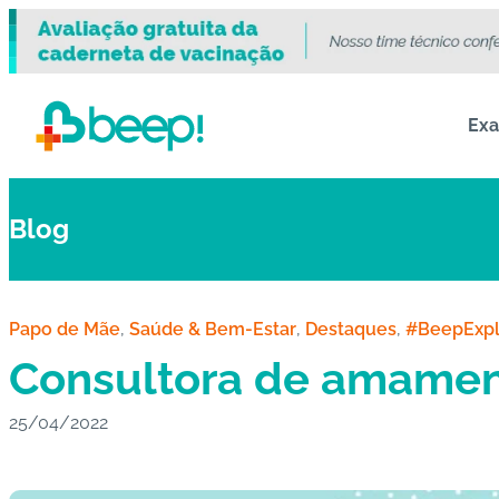
Ex
Blog
Papo de Mãe
, 
Saúde & Bem-Estar
, 
Destaques
, 
#BeepExpl
Consultora de amament
25/04/2022