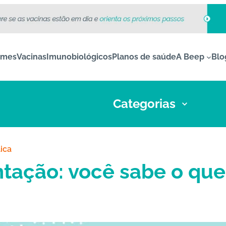
ames
Vacinas
Imunobiológicos
Planos de saúde
A Beep
Blo
Categorias
ica
ação: você sabe o que 