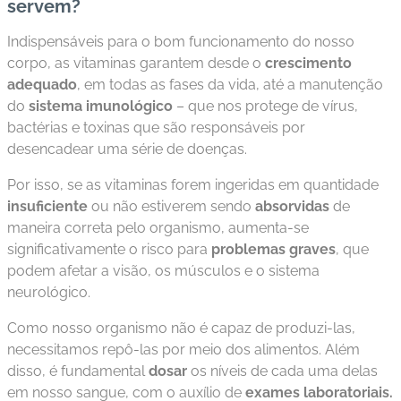
servem?
s
Indispensáveis para o bom funcionamento do nosso
d
corpo, as vitaminas garantem desde o
crescimento
e
adequado
, em todas as fases da vida, até a manutenção
s
do
sistema imunológico
– que nos protege de vírus,
a
bactérias e toxinas que são responsáveis por
ú
desencadear uma série de doenças.
d
e
Por isso, se as vitaminas forem ingeridas em quantidade
insuficiente
ou não estiverem sendo
absorvidas
de
A
maneira correta pelo organismo, aumenta-se
B
significativamente o risco para
problemas graves
, que
e
podem afetar a visão, os músculos e o sistema
e
neurológico.
p
Como nosso organismo não é capaz de produzi-las,
necessitamos repô-las por meio dos alimentos. Além
B
disso, é fundamental
dosar
os níveis de cada uma delas
lo
em nosso sangue, com o auxílio de
exames laboratoriais.
g