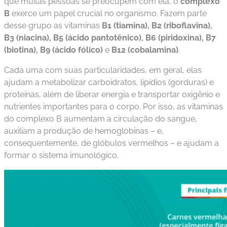
que muitas pessoas se preocupem com ela, o
complexo
B
exerce um papel crucial no organismo. Fazem parte
desse grupo as vitaminas
B1 (tiamina), B2 (riboflavina),
B3 (niacina), B5 (ácido pantotênico), B6 (piridoxina), B7
(biotina), B9 (ácido fólico)
e
B12 (cobalamina)
.
Cada uma com suas particularidades, em geral, elas
ajudam a metabolizar carboidratos, lipídios (gorduras) e
proteínas, além de liberar energia e transportar oxigênio e
nutrientes importantes para o corpo. Por isso, as vitaminas
do complexo B aumentam a circulação do sangue,
auxiliam a produção de hemoglobinas – e,
consequentemente, de glóbulos vermelhos – e ajudam a
formar o sistema imunológico.