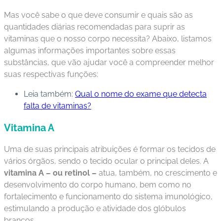
Mas você sabe o que deve consumir e quais são as
C
quantidades diárias recomendadas para suprir as
o
vitaminas que o nosso corpo necessita? Abaixo, listamos
n
algumas informações importantes sobre essas
ta
substâncias, que vão ajudar você a compreender melhor
t
suas respectivas funções:
o
Leia também:
Qual o nome do exame que detecta
B
falta de vitaminas?
ai
Vitamina A
x
e
Uma de suas principais atribuições é formar os tecidos de
o
vários órgãos, sendo o tecido ocular o principal deles. A
A
vitamina A – ou retinol –
atua, também, no crescimento e
P
desenvolvimento do corpo humano, bem como no
P
fortalecimento e funcionamento do sistema imunológico,
estimulando a produção e atividade dos glóbulos
brancos.