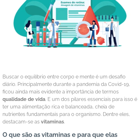
s
I
m
u
n
o
bi
ol
ó
Buscar o equilíbrio entre corpo e mente é um desafio
gi
diário. Principalmente durante a pandemia da Covid-19,
c
ficou ainda mais evidente a importância de termos
o
qualidade de vida
. E um dos pilares essenciais para isso é
s
ter uma alimentação rica e balanceada, cheia de
nutrientes fundamentais para o organismo. Dentre eles,
Pl
destacam-se as
vitaminas
.
a
n
O que são as vitaminas e para que elas
o