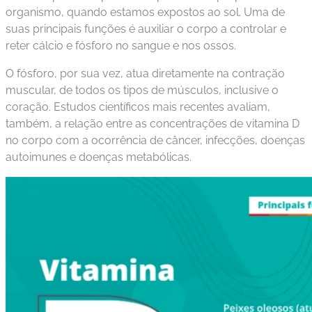
organismo, quando estamos expostos ao sol. Uma de
suas principais funções é auxiliar o corpo a controlar e
reter cálcio e fósforo no sangue e nos ossos.
O fósforo, por sua vez, atua diretamente na contração
muscular, de todos os tipos de músculos, inclusive o
coração. Estudos científicos mais recentes avaliam,
também, a relação entre as concentrações de vitamina D
no corpo com a ocorrência de câncer, infecções, doenças
autoimunes e doenças metabólicas.