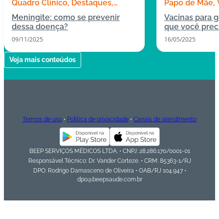
Quadro Clínico
Destaques
Papo de Mãe
Todas as publicações
Destaques
Meningite: como se prevenir
Vacinas para g
dessa doença?
que você prec
09/11/2025
16/05/2025
Veja mais conteúdos
Termos de uso
•
Política de privacidade
•
Canais de atendimento
BEEP SERVIÇOS MÉDICOS LTDA. • CNPJ: 28.286.170/0001-01
Responsável Técnico: Dr. Vander Corteze. • CRM: 85363-1/RJ
DPO: Rodrigo Damasceno de Oliveira • OAB/RJ 104.947 •
dpo@beepsaude.com.br