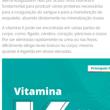
alemã
koagulation
. Não por acaso, essa vitamina é
fundamental para produzir várias proteínas necessárias
para a coagulação do sangue e para a manutenção do
esqueleto, atuando diretamente na mineralização óssea.
A vitamina K pode ser encontrada em várias partes do
corpo, como: fígado, cérebro, coração, pâncreas e ossos.
Por ser eliminada rapidamente na urina ou nas fezes,
dificilmente atinge níveis tóxicos no corpo, mesmo
quando é ingerida em doses elevadas.