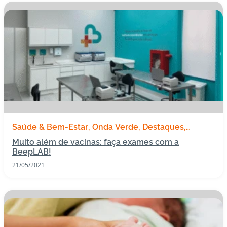
Saúde & Bem-Estar
Onda Verde
Destaques
Exames
Muito além de vacinas: faça exames com a
BeepLAB!
21/05/2021