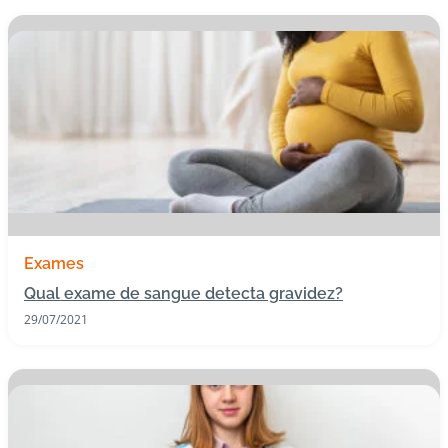
C
o
n
ta
t
o
B
ai
x
Exames
e
Qual exame de sangue detecta gravidez?
o
29/07/2021
A
P
P