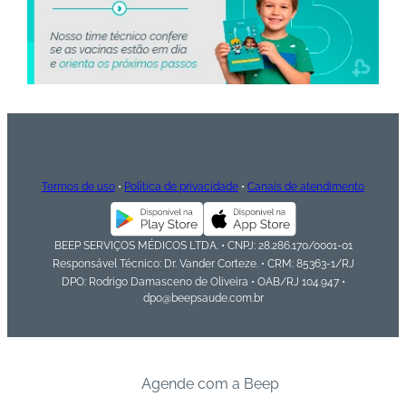
Termos de uso
•
Política de privacidade
•
Canais de atendimento
BEEP SERVIÇOS MÉDICOS LTDA. • CNPJ: 28.286.170/0001-01
Responsável Técnico: Dr. Vander Corteze. • CRM: 85363-1/RJ
DPO: Rodrigo Damasceno de Oliveira • OAB/RJ 104.947 •
dpo@beepsaude.com.br
Agende com a Beep