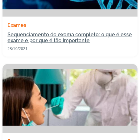
s
I
Exames
m
Sequenciamento do exoma completo: o que é esse
u
exame e por que é tão importante
n
28/10/2021
o
bi
ol
ó
gi
c
o
s
Pl
a
n
o