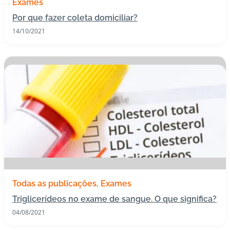
Exames
s
Por que fazer coleta domiciliar?
d
14/10/2021
e
s
a
ú
d
e
A
B
e
e
p
Todas as publicações
Exames
Triglicerídeos no exame de sangue. O que significa?
B
04/08/2021
lo
g