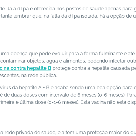
úde. Já a dTpa é oferecida nos postos de saúde apenas para
rtante lembrar que, na falta da dTpa isolada, há a opção de 
 uma doença que pode evoluir para a forma fulminante e at
contaminar objetos, água e alimentos, podendo infectar outro
cina contra hepatite B
protege contra a hepatite causada pe
escentes, na rede pública.
írus da hepatite A + B e acaba sendo uma boa opção para q
 é de duas doses com intervalo de 6 meses (0-6 meses). Para
rimeira e última dose (0-1-6 meses). Esta vacina não está di
na rede privada de saúde, ela tem uma proteção maior do que