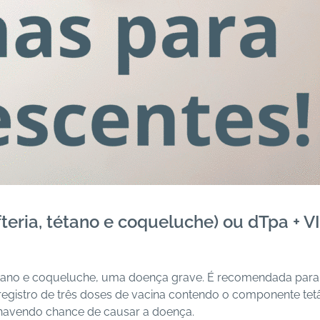
difteria, tétano e coqueluche) ou dTpa + V
, tétano e coqueluche, uma doença grave. É recomendada para 
registro de três doses de vacina contendo o componente t
ão havendo chance de causar a doença.