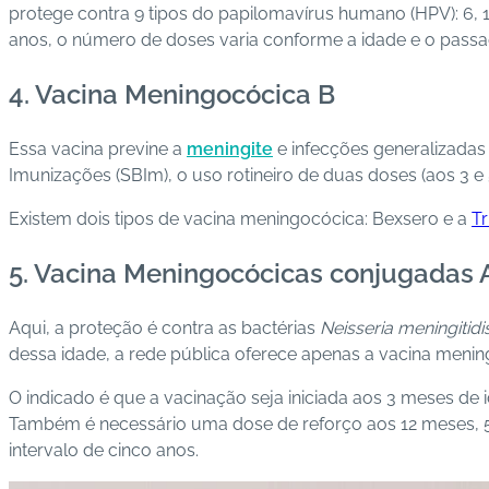
protege contra 9 tipos do papilomavírus humano (HPV): 6, 11
anos, o número de doses varia conforme a idade e o passad
4. Vacina Meningocócica B
Essa vacina previne a
meningite
e infecções generalizadas
Imunizações (SBIm), o uso rotineiro de duas doses (aos 3 e 
Existem dois tipos de vacina meningocócica: Bexsero e a
T
5. Vacina Meningocócicas conjugada
Aqui, a proteção é contra as bactérias
Neisseria meningitidi
dessa idade, a rede pública oferece apenas a vacina menin
O indicado é que a vacinação seja iniciada aos 3 meses de 
Também é necessário uma dose de reforço aos 12 meses, 5
intervalo de cinco anos.