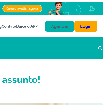
Agendar
Login
g
Contato
Baixe o APP
 assunto!