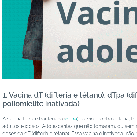
1. Vacina dT (difteria e tétano), dTpa (
poliomielite inativada)
A vacina tríplice bacteriana (
dTpa
) previne contra difteria
adultos e idosos. Adolescentes que não tomaram, ou sem 
doses da dT (difteria e tétano). Essa vacina é inativada, n