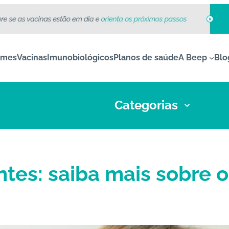
ames
Vacinas
Imunobiológicos
Planos de saúde
A Beep
Blo
Categorias
tes: saiba mais sobre o