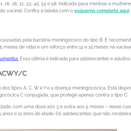
, 16, 18, 31, 33, 45, 52 e 58. Indicada para meninas e mulhe
o vacinal. Confira a tabela com o
esquema completo aqui
.
 causadas pela bactéria meningococo do tipo B. É recomen
5 meses de vida) e um reforço entre 12 e 15 meses na vacinaçã
rumenba.
Essa última é indicada para adolescentes e adultos 
s ACWY/C
s
dos tipos A, C, W e Y e a doença meningocócica. Está dispo
gocócica C conjugada, que protege apenas contra o tipo C.
idade, com uma dose aos 3 e outra aos 5 meses – nesse caso,
 anos e 11 anos de idade. Os adolescentes que não recebe