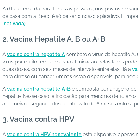
A dT é oferecida para todas as pessoas, nos postos de sa
de casa com a Beep, é só baixar o nosso aplicativo. É impo
inativada).
2. Vacina Hepatite A, B ou A+B
A
vacina contra hepatite A
combate o vírus da hepatite A,
vírus por muito tempo e a sua eliminação pelas fezes pode 
duas doses, com seis meses de intervalo entre elas. Já a
va
para cirrose ou câncer. Ambas estão disponíveis, para adol
A
vacina contra hepatite A+B
é composta por antígeno do v
hepatite. Nesse caso, a indicação para menores de 16 anos
a primeira e segunda dose e intervalo de 6 meses entre a p
3. Vacina contra HPV
A
vacina contra HPV nonavalente
está disponível apenas 