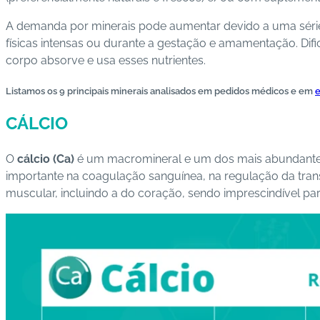
A demanda por minerais pode aumentar devido a uma série d
físicas intensas ou durante a gestação e amamentação.
Dif
corpo absorve e usa esses nutrientes.
Listamos os 9 principais minerais analisados em pedidos médicos e em
e
CÁLCIO
O
cálcio (Ca)
é um macromineral e um dos mais abundantes
importante na coagulação sanguínea, na regulação da tran
muscular, incluindo a do coração, sendo imprescindível pa