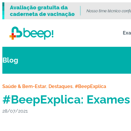
Ex
Blog
Saúde & Bem-Estar
, 
Destaques
, 
#BeepExplica
#BeepExplica: Exames 
28/07/2021