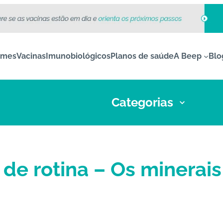
ames
Vacinas
Imunobiológicos
Planos de saúde
A Beep
Blo
Categorias
de rotina – Os minerais