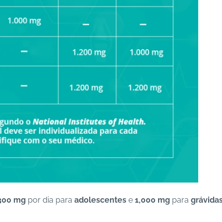
300 mg
por dia para
adolescentes
e
1,000 mg
para
grávida