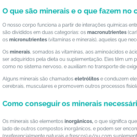
O que são minerais e o que fazem no
O nosso corpo funciona a partir de interações químicas ent
são divididos em duas categorias: os
macronutrientes
(ca
os
micronutrientes
(vitaminas e minerais), aqueles que 
Os
minerais
, somados às vitaminas, aos aminoácidos e ác
ser adquiridos pela dieta ou suplementação. Eles têm um 
como no sistema nervoso, e auxiliam no transporte de oxig
Alguns minerais são chamados
eletrólitos
e conduzem eletr
cerebrais, musculares e promovem outros processos fisiol
Como conseguir os minerais necessári
Os minerais são elementos
inorgânicos,
o que significa qu
lado de outros compostos inorgânicos, e podem ser encon
(preferencialmente naturais e frescos) e/ou com suplemen