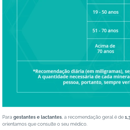
Para
gestantes e lactantes
, a recomendação geral é de
1,
orientamos que consulte o seu médico.