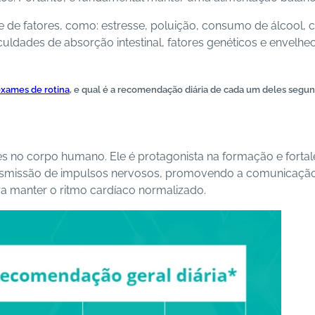
e fatores, como: estresse, poluição, consumo de álcool, ce
iculdades de absorção intestinal, fatores genéticos e enve
xames de rotina
, e qual é a recomendação diária de cada um deles segun
 no corpo humano. Ele é protagonista na formação e forta
smissão de impulsos nervosos, promovendo a comunicação ce
ra manter o ritmo cardíaco normalizado.