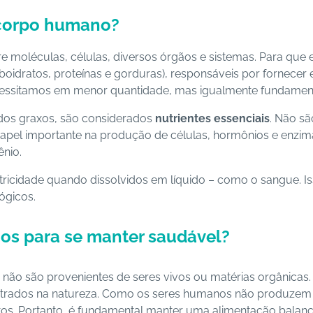
 corpo humano?
re moléculas, células, diversos órgãos e sistemas. Para que
rboidratos, proteínas e gorduras), responsáveis por fornecer
necessitamos em menor quantidade, mas igualmente fundamen
idos graxos, são considerados
nutrientes essenciais
. Não sã
papel importante na produção de células, hormônios e enzim
ênio.
icidade quando dissolvidos em líquido – como o sangue. Iss
ógicos.
os para se manter saudável?
e não são provenientes de seres vivos ou matérias orgânicas
trados na natureza. Como os seres humanos não produzem m
tos. Portanto, é fundamental manter uma alimentação balan